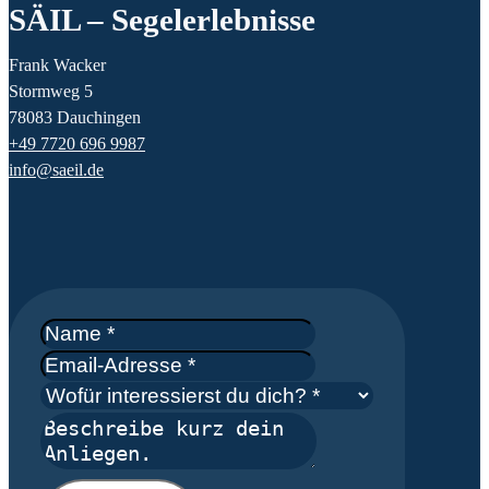
SÄIL – Segelerlebnisse
Frank Wacker
Stormweg 5
78083 Dauchingen
+49 7720 696 9987
info@saeil.de