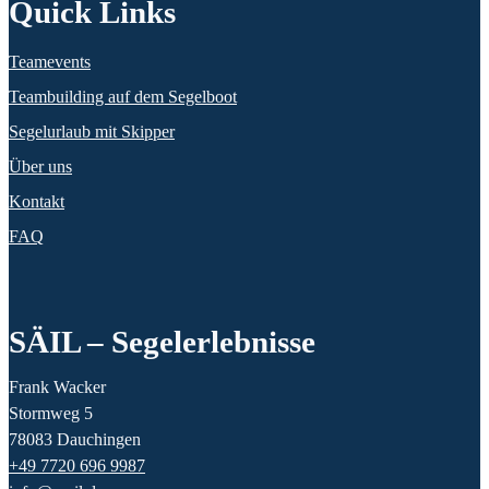
Quick Links
Teamevents
Teambuilding auf dem Segelboot
Segelurlaub mit Skipper
Über uns
Kontakt
FAQ
SÄIL – Segelerlebnisse
Frank Wacker
Stormweg 5
78083 Dauchingen
+49 7720 696 9987